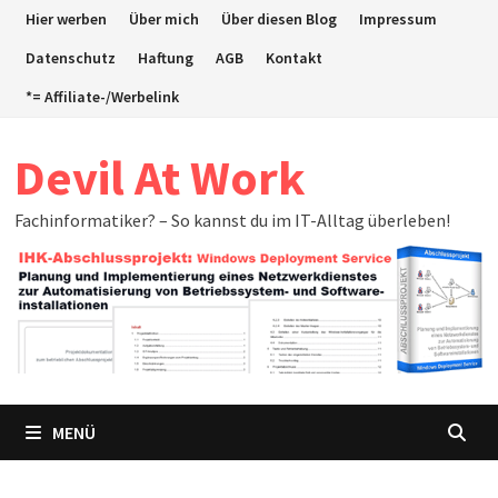
Zum
Hier werben
Über mich
Über diesen Blog
Impressum
Inhalt
Datenschutz
Haftung
AGB
Kontakt
springen
*= Affiliate-/Werbelink
Devil At Work
Fachinformatiker? – So kannst du im IT-Alltag überleben!
MENÜ