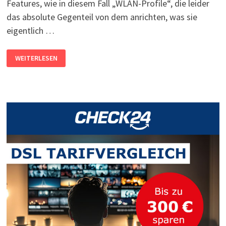
Features, wie in diesem Fall „WLAN-Profile“, die leider
das absolute Gegenteil von dem anrichten, was sie
eigentlich …
WINDOWS
WEITERLESEN
10:
NETZWERK
ÜBER
WLAN
FUNKTIONIERT
NICHT
MEHR