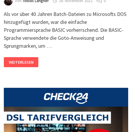
von
Tobias Langner
26. November 2022
0
Als vor über 40 Jahren Batch-Dateien zu Microsofts DOS
hinzugefügt wurden, war die einfache
Programmiersprache BASIC vorherrschend. Die BASIC-
Sprache verwendete die Goto-Anweisung und
Sprungmarken, um …
GOTO
WEITERLESEN
IN
C#,
PYTHON,
PHP,
EXCEL
VBA,
BASH,
POWERSHELL
NUTZEN?