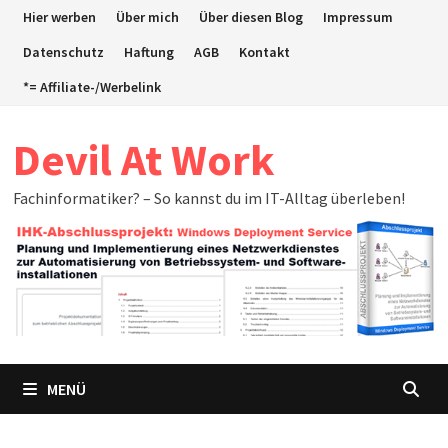
Zum
Hier werben
Über mich
Über diesen Blog
Impressum
Inhalt
Datenschutz
Haftung
AGB
Kontakt
springen
*= Affiliate-/Werbelink
Devil At Work
Fachinformatiker? – So kannst du im IT-Alltag überleben!
MENÜ