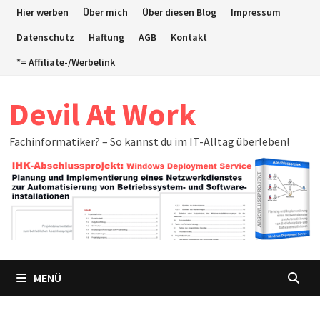
Zum
Hier werben
Über mich
Über diesen Blog
Impressum
Inhalt
Datenschutz
Haftung
AGB
Kontakt
springen
*= Affiliate-/Werbelink
Devil At Work
Fachinformatiker? – So kannst du im IT-Alltag überleben!
MENÜ