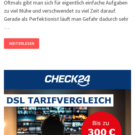
Oftmals gibt man sich für eigentlich einfache Aufgaben
zu viel Mühe und verschwendet zu viel Zeit darauf.
Gerade als Perfektionist läuft man Gefahr dadurch sehr
…
DAS
WEITERLESEN
PARETO-
PRINZIP
ODER
AUCH
DIE
80/20-
REGEL