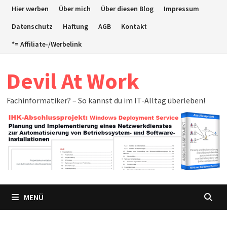
Zum
Hier werben
Über mich
Über diesen Blog
Impressum
Inhalt
Datenschutz
Haftung
AGB
Kontakt
springen
*= Affiliate-/Werbelink
Devil At Work
Fachinformatiker? – So kannst du im IT-Alltag überleben!
MENÜ