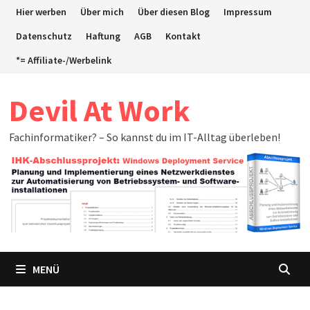
Zum
Hier werben
Über mich
Über diesen Blog
Impressum
Inhalt
Datenschutz
Haftung
AGB
Kontakt
springen
*= Affiliate-/Werbelink
Devil At Work
Fachinformatiker? – So kannst du im IT-Alltag überleben!
MENÜ