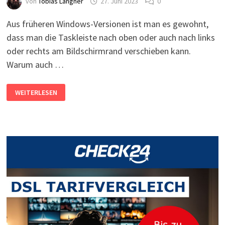
von
Tobias Langner
27. Juni 2023
0
Aus früheren Windows-Versionen ist man es gewohnt,
dass man die Taskleiste nach oben oder auch nach links
oder rechts am Bildschirmrand verschieben kann.
Warum auch …
WINDOWS
WEITERLESEN
11:
TASKLEISTE
NACH
OBEN,
RECHTS
ODER
LINKS
VERSCHIEBEN