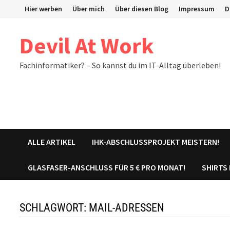
Zum
Hier werben
Über mich
Über diesen Blog
Impressum
D
Inhalt
springen
Devil At Work
Fachinformatiker? – So kannst du im IT-Alltag überleben!
ALLE ARTIKEL
IHK-ABSCHLUSSPROJEKT MEISTERN!
GLASFASER-ANSCHLUSS FÜR 5 € PRO MONAT!
SHIRTS
SCHLAGWORT:
MAIL-ADRESSEN