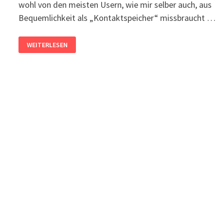
wohl von den meisten Usern, wie mir selber auch, aus
Bequemlichkeit als „Kontaktspeicher“ missbraucht …
OUTLOOK:
WEITERLESEN
AUTOCOMPLETE
FÜR
ADRESSEINGABE
MANUELL
KOPIEREN