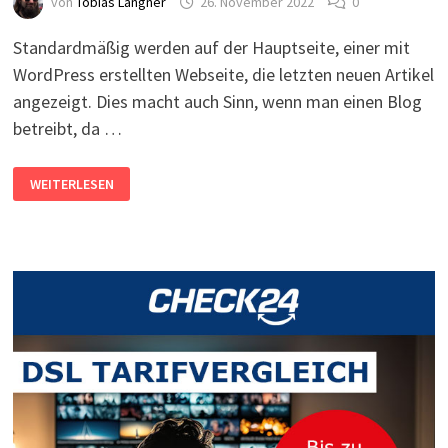
von
Tobias Langner
26. November 2022
0
Standardmäßig werden auf der Hauptseite, einer mit
WordPress erstellten Webseite, die letzten neuen Artikel
angezeigt. Dies macht auch Sinn, wenn man einen Blog
betreibt, da …
WORDPRESS:
WEITERLESEN
STARTSEITE
FESTLEGEN
UND
ÄNDERN