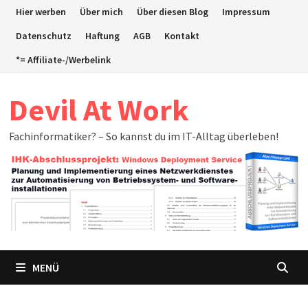
Zum
Hier werben
Über mich
Über diesen Blog
Impressum
Inhalt
Datenschutz
Haftung
AGB
Kontakt
springen
*= Affiliate-/Werbelink
Devil At Work
Fachinformatiker? – So kannst du im IT-Alltag überleben!
MENÜ