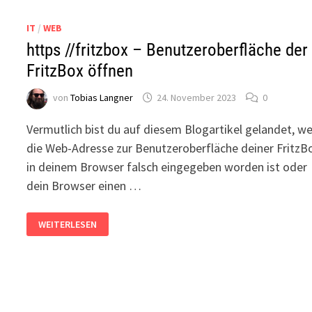
IT
/
WEB
https //fritzbox – Benutzeroberfläche der
FritzBox öffnen
von
Tobias Langner
24. November 2023
0
Vermutlich bist du auf diesem Blogartikel gelandet, we
die Web-Adresse zur Benutzeroberfläche deiner FritzB
in deinem Browser falsch eingegeben worden ist oder
dein Browser einen …
HTTPS
WEITERLESEN
//FRITZBOX
–
BENUTZEROBERFLÄCHE
DER
FRITZBOX
ÖFFNEN