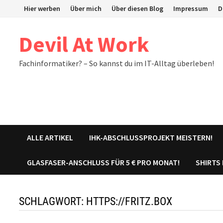
Zum
Hier werben
Über mich
Über diesen Blog
Impressum
D
Inhalt
springen
Devil At Work
Fachinformatiker? – So kannst du im IT-Alltag überleben!
ALLE ARTIKEL
IHK-ABSCHLUSSPROJEKT MEISTERN!
GLASFASER-ANSCHLUSS FÜR 5 € PRO MONAT!
SHIRTS
SCHLAGWORT:
HTTPS://FRITZ.BOX