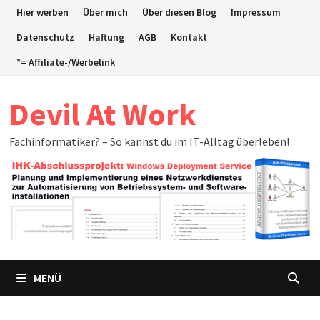
Zum
Hier werben
Über mich
Über diesen Blog
Impressum
Inhalt
Datenschutz
Haftung
AGB
Kontakt
springen
*= Affiliate-/Werbelink
Devil At Work
Fachinformatiker? – So kannst du im IT-Alltag überleben!
MENÜ