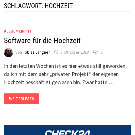
SCHLAGWORT:
HOCHZEIT
ALLGEMEIN
/
IT
Software für die Hochzeit
von
Tobias Langner
7. Oktober 2018
0
In den letzten Wochen ist es hier etwas still geworden,
da ich mit dem sehr „privaten Projekt“ der eigenen
Hochzeit beschäftigt gewesen bin. Zwar hatte …
SOFTWARE
WEITERLESEN
FÜR
DIE
HOCHZEIT