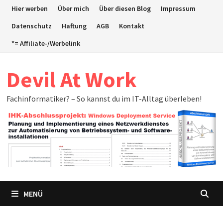
Zum
Hier werben
Über mich
Über diesen Blog
Impressum
Inhalt
Datenschutz
Haftung
AGB
Kontakt
springen
*= Affiliate-/Werbelink
Devil At Work
Fachinformatiker? – So kannst du im IT-Alltag überleben!
MENÜ