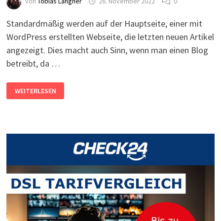
von
Tobias Langner
26. November 2022
0
Standardmäßig werden auf der Hauptseite, einer mit
WordPress erstellten Webseite, die letzten neuen Artikel
angezeigt. Dies macht auch Sinn, wenn man einen Blog
betreibt, da …
WORDPRESS:
WEITERLESEN
STARTSEITE
FESTLEGEN
UND
ÄNDERN