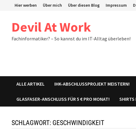
Zum
Hier werben
Über mich
Über diesen Blog
Impressum
D
Inhalt
springen
Devil At Work
Fachinformatiker? – So kannst du im IT-Alltag überleben!
ALLE ARTIKEL
IHK-ABSCHLUSSPROJEKT MEISTERN!
GLASFASER-ANSCHLUSS FÜR 5 € PRO MONAT!
SHIRTS
SCHLAGWORT:
GESCHWINDIGKEIT