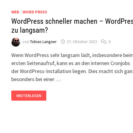
WEB
/
WORD PRESS
WordPress schneller machen – WordPre
zu langsam?
von
Tobias Langner
27. Oktober 2023
0
Wenn WordPress sehr langsam lädt, insbesondere bei
ersten Seitenaufruf, kann es an den internen Cronjobs
der WordPress-Installation liegen. Dies macht sich gan
besonders bei einer …
WORDPRESS
WEITERLESEN
SCHNELLER
MACHEN
–
WORDPRESS
ZU
LANGSAM?