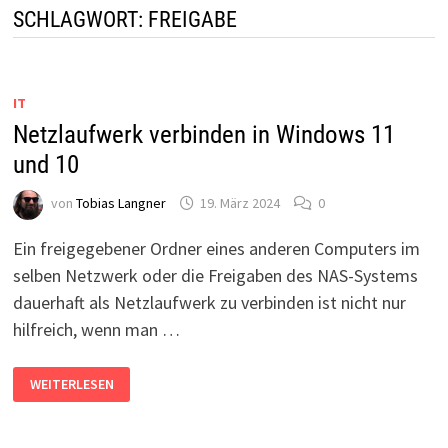
SCHLAGWORT:
FREIGABE
IT
Netzlaufwerk verbinden in Windows 11
und 10
von
Tobias Langner
19. März 2024
0
Ein freigegebener Ordner eines anderen Computers im
selben Netzwerk oder die Freigaben des NAS-Systems
dauerhaft als Netzlaufwerk zu verbinden ist nicht nur
hilfreich, wenn man …
NETZLAUFWERK
WEITERLESEN
VERBINDEN
IN
WINDOWS
11
UND