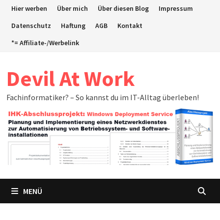
Zum
Hier werben
Über mich
Über diesen Blog
Impressum
Inhalt
Datenschutz
Haftung
AGB
Kontakt
springen
*= Affiliate-/Werbelink
Devil At Work
Fachinformatiker? – So kannst du im IT-Alltag überleben!
MENÜ