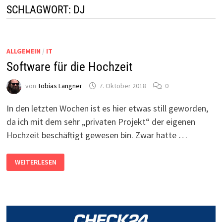
SCHLAGWORT:
DJ
ALLGEMEIN
/
IT
Software für die Hochzeit
von
Tobias Langner
7. Oktober 2018
0
In den letzten Wochen ist es hier etwas still geworden,
da ich mit dem sehr „privaten Projekt“ der eigenen
Hochzeit beschäftigt gewesen bin. Zwar hatte …
SOFTWARE
WEITERLESEN
FÜR
DIE
HOCHZEIT