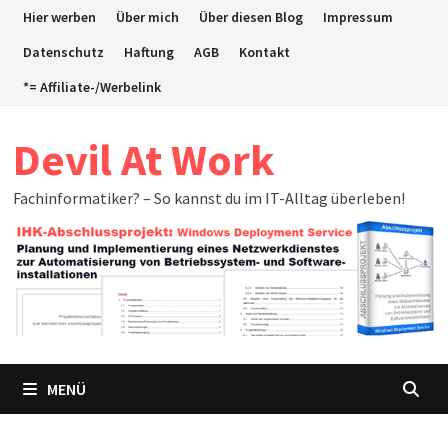
Zum
Hier werben
Über mich
Über diesen Blog
Impressum
Inhalt
Datenschutz
Haftung
AGB
Kontakt
springen
*= Affiliate-/Werbelink
Devil At Work
Fachinformatiker? – So kannst du im IT-Alltag überleben!
MENÜ