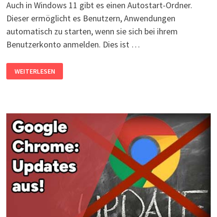
Auch in Windows 11 gibt es einen Autostart-Ordner.
Dieser ermöglicht es Benutzern, Anwendungen
automatisch zu starten, wenn sie sich bei ihrem
Benutzerkonto anmelden. Dies ist …
WINDOWS
WEITERLESEN
11
AUTOSTART
–
AUTOSTART-
ORDNER
ÖFFNEN
UND
BEARBEITEN