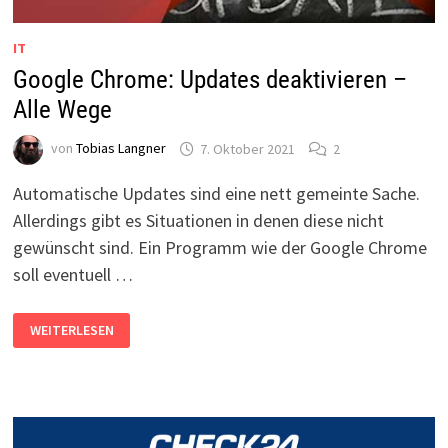
IT
Google Chrome: Updates deaktivieren –
Alle Wege
von
Tobias Langner
7. Oktober 2021
2
Automatische Updates sind eine nett gemeinte Sache.
Allerdings gibt es Situationen in denen diese nicht
gewünscht sind. Ein Programm wie der Google Chrome
soll eventuell …
GOOGLE
WEITERLESEN
CHROME:
UPDATES
DEAKTIVIEREN
–
ALLE
WEGE