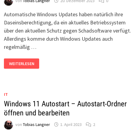
von
Tobias Langner
20. Dezember 2023
0
Automatische Windows Updates haben natürlich ihre
Daseinsberechtigung, da ein aktuelles Betriebssystem
über den aktuellen Schutz gegen Schadsoftware verfügt.
Allerdings komme durch Windows Updates auch
regelmäßig …
AUTOMATISCHE
WEITERLESEN
WINDOWS
UPDATES
DEAKTIVIEREN
IN
WINDOWS
10
+
IT
11
Windows 11 Autostart – Autostart-Ordner
öffnen und bearbeiten
von
Tobias Langner
1. April 2023
2