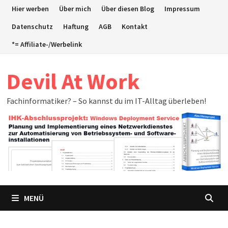
Zum
Hier werben
Über mich
Über diesen Blog
Impressum
Inhalt
Datenschutz
Haftung
AGB
Kontakt
springen
*= Affiliate-/Werbelink
Devil At Work
Fachinformatiker? – So kannst du im IT-Alltag überleben!
MENÜ