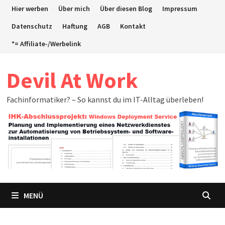
Zum
Hier werben
Über mich
Über diesen Blog
Impressum
Inhalt
Datenschutz
Haftung
AGB
Kontakt
springen
*= Affiliate-/Werbelink
Devil At Work
Fachinformatiker? – So kannst du im IT-Alltag überleben!
MENÜ