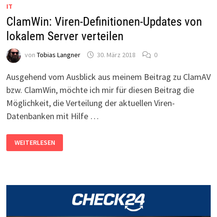
IT
ClamWin: Viren-Definitionen-Updates von
lokalem Server verteilen
von
Tobias Langner
30. März 2018
0
Ausgehend vom Ausblick aus meinem Beitrag zu ClamAV
bzw. ClamWin, möchte ich mir für diesen Beitrag die
Möglichkeit, die Verteilung der aktuellen Viren-
Datenbanken mit Hilfe …
CLAMWIN:
WEITERLESEN
VIREN-
DEFINITIONEN-
UPDATES
VON
LOKALEM
SERVER
VERTEILEN