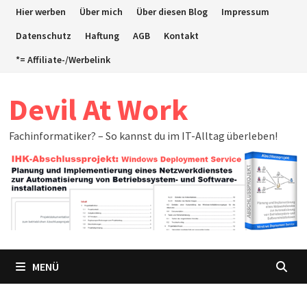
Zum
Hier werben
Über mich
Über diesen Blog
Impressum
Inhalt
Datenschutz
Haftung
AGB
Kontakt
springen
*= Affiliate-/Werbelink
Devil At Work
Fachinformatiker? – So kannst du im IT-Alltag überleben!
MENÜ