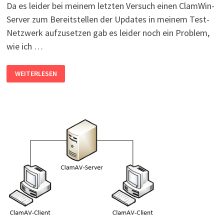
Da es leider bei meinem letzten Versuch einen ClamWin-
Server zum Bereitstellen der Updates in meinem Test-
Netzwerk aufzusetzen gab es leider noch ein Problem,
wie ich …
CLAMWIN:
WEITERLESEN
VIREN-
DEFINITIONEN-
UPDATES
VON
LOKALEM
SERVER
VERTEILEN
#2