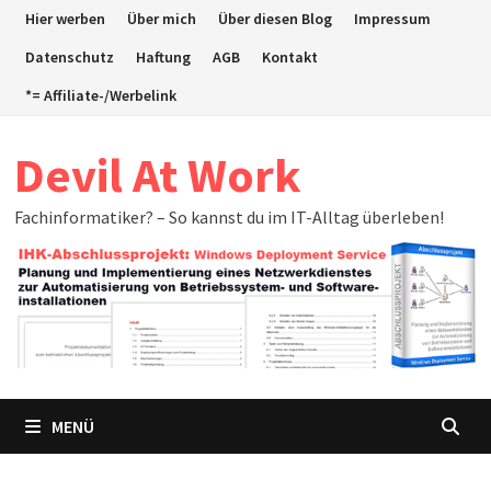
Zum
Hier werben
Über mich
Über diesen Blog
Impressum
Inhalt
Datenschutz
Haftung
AGB
Kontakt
springen
*= Affiliate-/Werbelink
Devil At Work
Fachinformatiker? – So kannst du im IT-Alltag überleben!
MENÜ