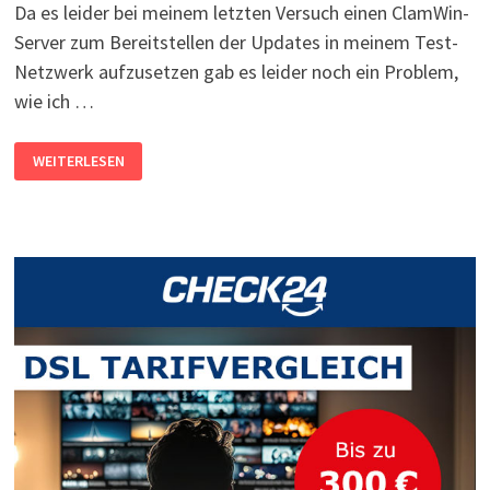
Da es leider bei meinem letzten Versuch einen ClamWin-
Server zum Bereitstellen der Updates in meinem Test-
Netzwerk aufzusetzen gab es leider noch ein Problem,
wie ich …
CLAMWIN:
WEITERLESEN
VIREN-
DEFINITIONEN-
UPDATES
VON
LOKALEM
SERVER
VERTEILEN
#2