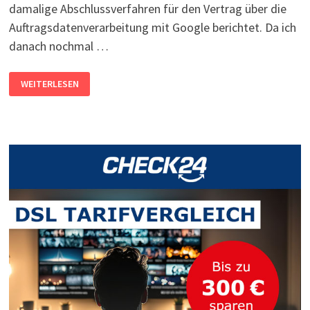
damalige Abschlussverfahren für den Vertrag über die
Auftragsdatenverarbeitung mit Google berichtet. Da ich
danach nochmal …
VERTRAG
WEITERLESEN
ZUR
AUFTRAGSDATENVERARBEITUNG
MIT
GOOGLE
…
NACH
ALTEM
RECHT