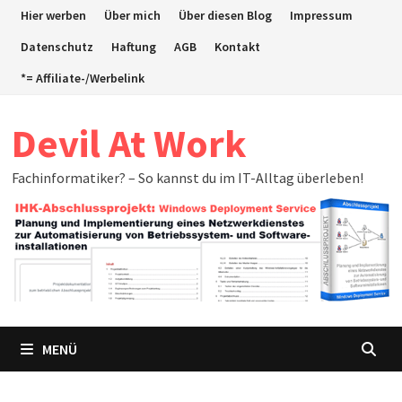
Zum
Hier werben
Über mich
Über diesen Blog
Impressum
Inhalt
Datenschutz
Haftung
AGB
Kontakt
springen
*= Affiliate-/Werbelink
Devil At Work
Fachinformatiker? – So kannst du im IT-Alltag überleben!
MENÜ