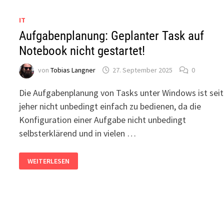
IT
Aufgabenplanung: Geplanter Task auf
Notebook nicht gestartet!
von
Tobias Langner
27. September 2025
0
Die Aufgabenplanung von Tasks unter Windows ist seit
jeher nicht unbedingt einfach zu bedienen, da die
Konfiguration einer Aufgabe nicht unbedingt
selbsterklärend und in vielen …
AUFGABENPLANUNG:
WEITERLESEN
GEPLANTER
TASK
AUF
NOTEBOOK
NICHT
GESTARTET!