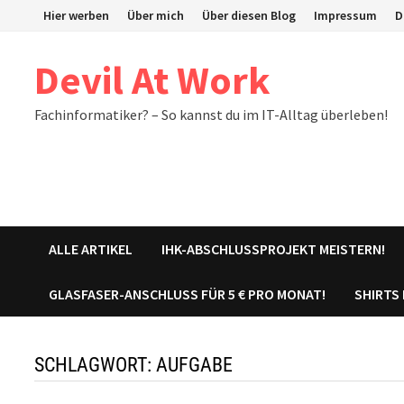
Zum
Hier werben
Über mich
Über diesen Blog
Impressum
D
Inhalt
springen
Devil At Work
Fachinformatiker? – So kannst du im IT-Alltag überleben!
ALLE ARTIKEL
IHK-ABSCHLUSSPROJEKT MEISTERN!
GLASFASER-ANSCHLUSS FÜR 5 € PRO MONAT!
SHIRTS
SCHLAGWORT:
AUFGABE