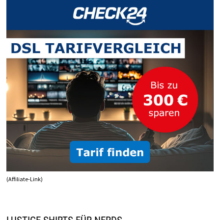
BEI
SAMSUNG,
IPHONE
&
CO.
(Affiliate-Link)