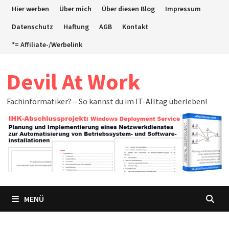
Zum
Hier werben
Über mich
Über diesen Blog
Impressum
Inhalt
Datenschutz
Haftung
AGB
Kontakt
springen
*= Affiliate-/Werbelink
Devil At Work
Fachinformatiker? – So kannst du im IT-Alltag überleben!
MENÜ