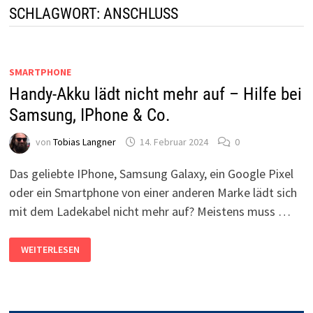
SCHLAGWORT:
ANSCHLUSS
SMARTPHONE
Handy-Akku lädt nicht mehr auf – Hilfe bei
Samsung, IPhone & Co.
von
Tobias Langner
14. Februar 2024
0
Das geliebte IPhone, Samsung Galaxy, ein Google Pixel
oder ein Smartphone von einer anderen Marke lädt sich
mit dem Ladekabel nicht mehr auf? Meistens muss …
HANDY-
WEITERLESEN
AKKU
LÄDT
NICHT
MEHR
AUF
–
HILFE