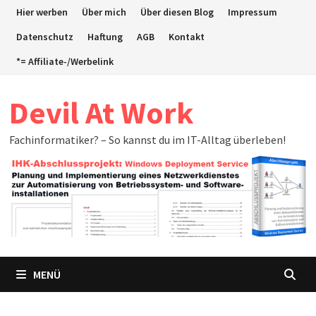
Zum
Hier werben
Über mich
Über diesen Blog
Impressum
Inhalt
Datenschutz
Haftung
AGB
Kontakt
springen
*= Affiliate-/Werbelink
Devil At Work
Fachinformatiker? – So kannst du im IT-Alltag überleben!
MENÜ