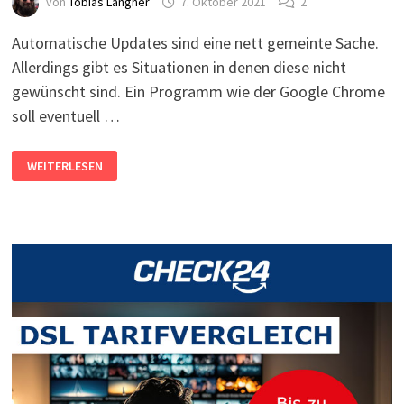
von
Tobias Langner
7. Oktober 2021
2
Automatische Updates sind eine nett gemeinte Sache.
Allerdings gibt es Situationen in denen diese nicht
gewünscht sind. Ein Programm wie der Google Chrome
soll eventuell …
GOOGLE
WEITERLESEN
CHROME:
UPDATES
DEAKTIVIEREN
–
ALLE
WEGE