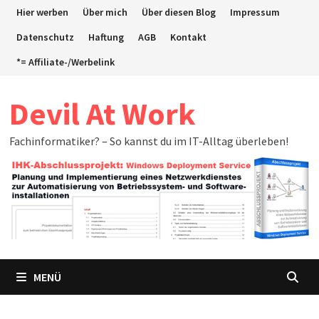
Zum
Hier werben
Über mich
Über diesen Blog
Impressum
Inhalt
Datenschutz
Haftung
AGB
Kontakt
springen
*= Affiliate-/Werbelink
Devil At Work
Fachinformatiker? – So kannst du im IT-Alltag überleben!
MENÜ