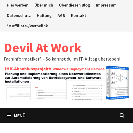
Zum
Hier werben
Über mich
Über diesen Blog
Impressum
Inhalt
Datenschutz
Haftung
AGB
Kontakt
springen
*= Affiliate-/Werbelink
Devil At Work
Fachinformatiker? – So kannst du im IT-Alltag überleben!
MENÜ